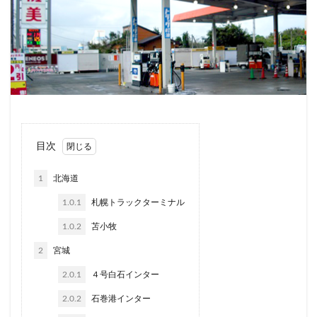
目次
1
北海道
1.0.1
札幌トラックターミナル
1.0.2
苫小牧
2
宮城
2.0.1
４号白石インター
2.0.2
石巻港インター