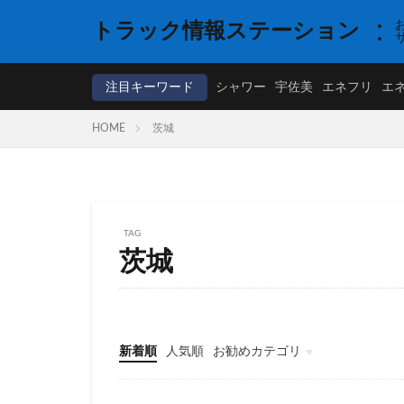
トラック情報ステーション
注目キーワード
シャワー
宇佐美
エネフリ
エ
HOME
茨城
TAG
茨城
新着順
人気順
お勧めカテゴリ
高速道路
高速、シャワー、NEXCO西日