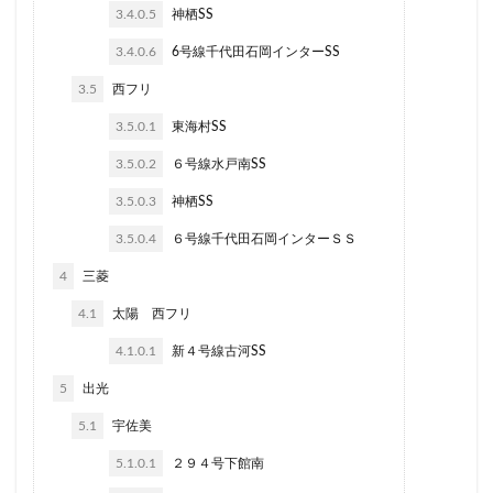
3.4.0.5
神栖SS
3.4.0.6
6号線千代田石岡インターSS
3.5
西フリ
3.5.0.1
東海村SS
3.5.0.2
６号線水戸南SS
3.5.0.3
神栖SS
3.5.0.4
６号線千代田石岡インターＳＳ
4
三菱
4.1
太陽 西フリ
4.1.0.1
新４号線古河SS
5
出光
5.1
宇佐美
5.1.0.1
２９４号下館南