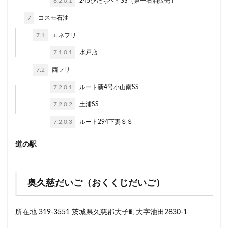
6.2.0.1
245ひたちベイSS（第一石油販売）
7
コスモ石油
7.1
エネフリ
7.1.0.1
水戸店
7.2
西フリ
7.2.0.1
ルート新4号小山南SS
7.2.0.2
土浦SS
7.2.0.3
ルート294下妻ＳＳ
道の駅
奥久慈だいご（おくくじだいご）
所在地 319-3551 茨城県久慈郡大子町大字池田2830-1