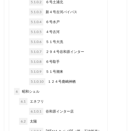
5.1.0.2
６号土浦北
5.1.0.3
新４号古河バイパス
5.1.0.4
６号水戸
5.1.0.5
４号古河
5.1.0.6
５１号大洗
5.1.0.7
２９４号谷和原インター
5.1.0.8
６号取手
5.1.0.9
５１号潮来
5.1.0.10
１２４号鹿嶋神栖
6
昭和シェル
6.1
エネフリ
6.1.0.1
谷和原インター店
6.2
太陽