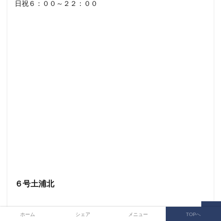
日祝６：００～２２：００
６号土浦北
ホーム
シェア
メニュー
TOPへ
提携ブランド