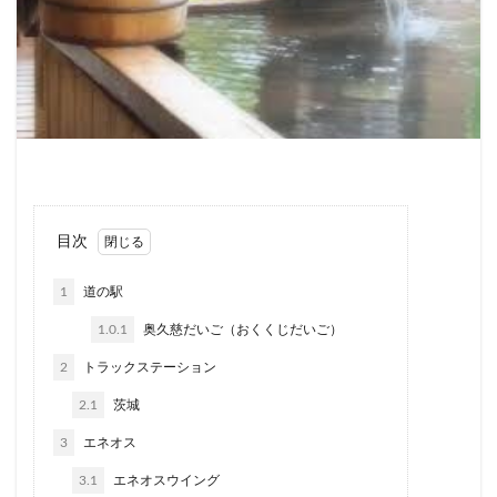
目次
1
道の駅
1.0.1
奥久慈だいご（おくくじだいご）
2
トラックステーション
2.1
茨城
3
エネオス
3.1
エネオスウイング