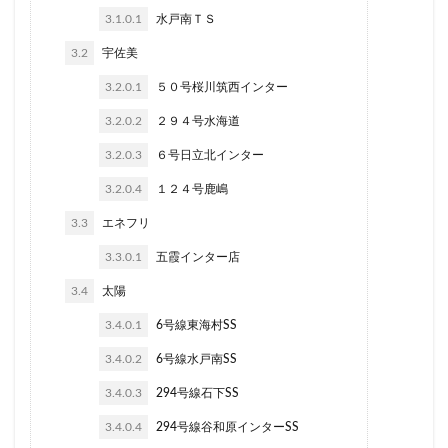
3.1.0.1
水戸南ＴＳ
3.2
宇佐美
3.2.0.1
５０号桜川筑西インター
3.2.0.2
２９４号水海道
3.2.0.3
６号日立北インター
3.2.0.4
１２４号鹿嶋
3.3
エネフリ
3.3.0.1
五霞インター店
3.4
太陽
3.4.0.1
6号線東海村SS
3.4.0.2
6号線水戸南SS
3.4.0.3
294号線石下SS
3.4.0.4
294号線谷和原インターSS