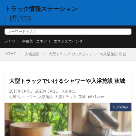
トラック情報ステーション
お問い合わせ
サイトマップ
シャワー
宇佐美
エネフリ
エネオスウイング
HOME
入浴施設
大型トラックでいけるシャワーや入浴施設 茨城
大型トラックでいけるシャワーや入浴施設 茨城
2019年3月3日
2020年5月2日
入浴施設
お風呂
,
シャワー
,
入浴施設
,
大型トラック
,
茨城
6651view
入浴施設