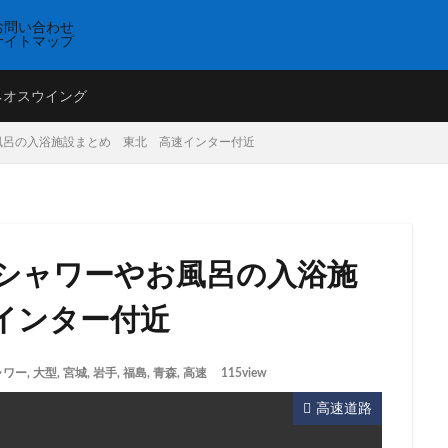
お問い合わせ
サイトマップ
ネオスウイング
風呂の入浴施設まとめ 東北 高速インター付近
シャワーやお風呂の入浴施
インター付近
ャワー
,
大型
,
宮城
,
岩手
,
福島
,
青森
,
高速
115view
高速道路