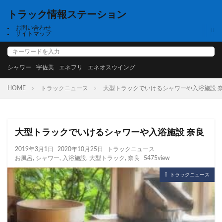
トラック情報ステーション
お問い合わせ
サイトマップ
シャワー
宇佐美
エネフリ
エネオスウイング
HOME
トラックニュース
大型トラックでいけるシャワーや入浴施設 
大型トラックでいけるシャワーや入浴施設 奈良
2019年3月1日
2020年10月25日
トラックニュース
お風呂
,
シャワー
,
入浴施設
,
大型トラック
,
奈良
5475view
トラックニュース