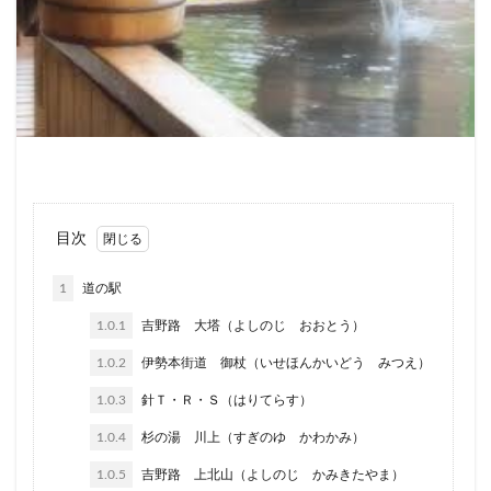
目次
1
道の駅
1.0.1
吉野路 大塔（よしのじ おおとう）
1.0.2
伊勢本街道 御杖（いせほんかいどう みつえ）
1.0.3
針Ｔ・Ｒ・Ｓ（はりてらす）
1.0.4
杉の湯 川上（すぎのゆ かわかみ）
1.0.5
吉野路 上北山（よしのじ かみきたやま）