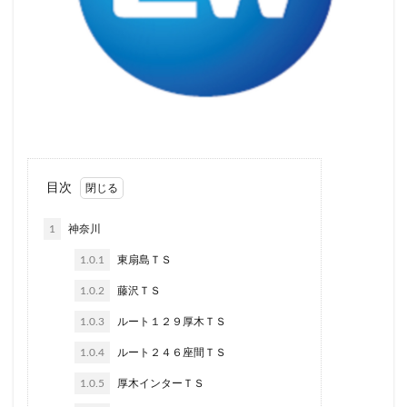
目次
1
神奈川
1.0.1
東扇島ＴＳ
1.0.2
藤沢ＴＳ
1.0.3
ルート１２９厚木ＴＳ
1.0.4
ルート２４６座間ＴＳ
1.0.5
厚木インターＴＳ