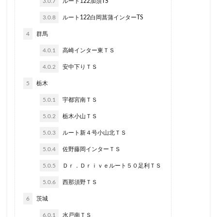
3.0.7
ルート122加須TS
3.0.8
ルート122白岡菖蒲インターTS
4
群馬
4.0.1
高崎インター東ＴＳ
4.0.2
安中下りＴＳ
5
栃木
5.0.1
宇都宮南ＴＳ
5.0.2
栃木小山ＴＳ
5.0.3
ルート新４号小山北ＴＳ
5.0.4
佐野藤岡インターＴＳ
5.0.5
Ｄｒ．Ｄｒｉｖｅルート５０足利ＴＳ
5.0.6
西那須野ＴＳ
6
茨城
6.0.1
水戸南ＴＳ