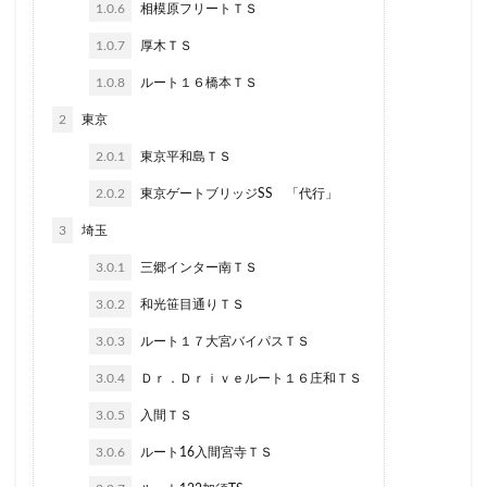
1.0.6
相模原フリートＴＳ
1.0.7
厚木ＴＳ
1.0.8
ルート１６橋本ＴＳ
2
東京
2.0.1
東京平和島ＴＳ
2.0.2
東京ゲートブリッジSS 「代行」
3
埼玉
3.0.1
三郷インター南ＴＳ
3.0.2
和光笹目通りＴＳ
3.0.3
ルート１７大宮バイパスＴＳ
3.0.4
Ｄｒ．Ｄｒｉｖｅルート１６庄和ＴＳ
3.0.5
入間ＴＳ
3.0.6
ルート16入間宮寺ＴＳ