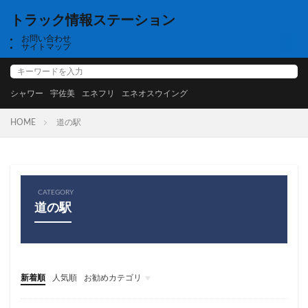
トラック情報ステーション
お問い合わせ
サイトマップ
シャワー
宇佐美
エネフリ
エネオスウイング
HOME
道の駅
CATEGORY
道の駅
新着順
人気順
お勧めカテゴリ
高速道路
高速、シャワー、NEXCO西日本、高速道路、中国、関西