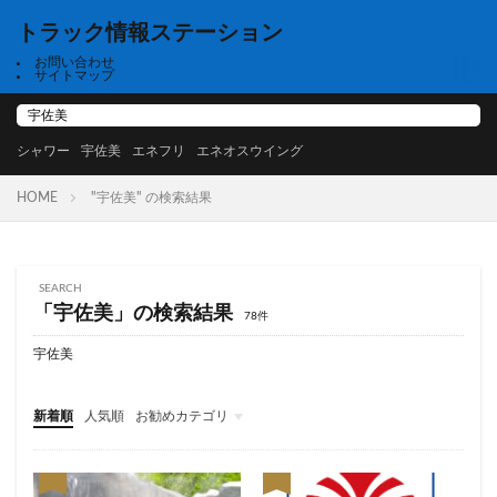
トラック情報ステーション
お問い合わせ
サイトマップ
シャワー
宇佐美
エネフリ
エネオスウイング
HOME
"宇佐美" の検索結果
SEARCH
「宇佐美」の検索結果
78件
宇佐美
新着順
人気順
お勧めカテゴリ
高速道路
高速、シャワー、NEXCO西日本、高速道路、中国、関西